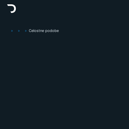
»
»
»
Celostne podobe