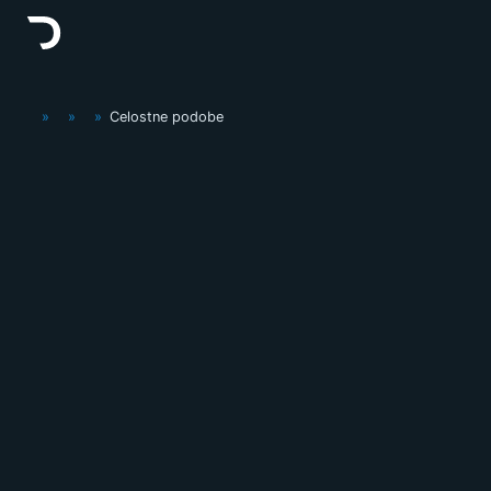
»
»
»
Celostne podobe