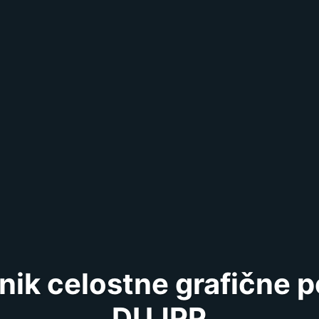
čnik celostne grafične 
DUJPP